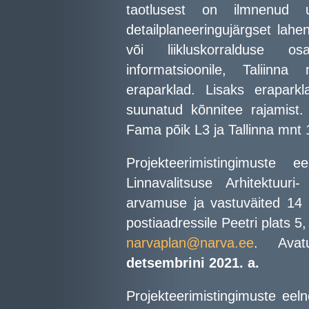
taotlusest on ilmnenud u
detailplaneeringujärgset lah
või liikluskorralduse o
informatsioonile, Taliinna
eraparklad. Lisaks erapark
suunatud kõnnitee rajamist
Fama põik L3 ja Tallinna mnt 1
Projekteerimistingimuste
Linnavalitsuse Arhitektuur
arvamuse ja vastuväited 14 
postiaadressile Peetri plats 5
narvaplan@narva.ee
. Ava
detsembrini 2021. a.
Projekteerimistingimuste eeln