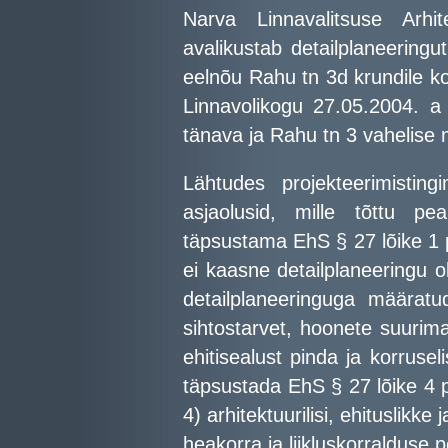
Narva Linnavalitsuse Arhit
avalikustab detailplaneeringu
eelnõu Rahu tn 3d krundile ko
Linnavolikogu 27.05.2004. 
tänava ja Rahu tn 3 vahelise 
Lähtudes projekteerimistin
asjaolusid, mille tõttu pea
täpsustama EhS § 27 lõike 1 p
ei kaasne detailplaneeringu 
detailplaneeringuga määratu
sihtostarvet, hoonete suurim
ehitisealust pinda ja korrusel
täpsustada EhS § 27 lõike 4 p
4) arhitektuurilisi, ehituslikke
heakorra ja liikluskorralduse 