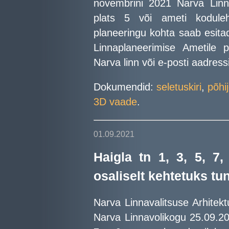
novembrini 2021 Narva Linna
plats 5 või ameti koduleh
planeeringu kohta saab esitad
Linnaplaneerimise Ametile p
Narva linn või e-posti aadres
Dokumendid:
seletuskiri
,
põhi
3D vaade
.
01.09.2021
Haigla tn 1, 3, 5, 7,
osaliselt kehtetuks tu
Narva Linnavalitsuse Arhitekt
Narva Linnavolikogu 25.09.20