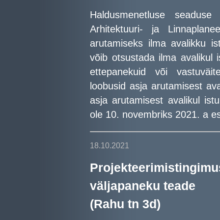
Haldusmenetluse seaduse 
Arhitektuuri- ja Linnaplan
arutamiseks ilma avalikku is
võib otsustada ilma avalikul i
ettepanekuid või vastuväit
loobusid asja arutamisest ava
asja arutamisest avalikul ist
ole 10. novembriks 2021. a es
18.10.2021
Projekteerimisti
väljapaneku teade
(Rahu tn 3d)