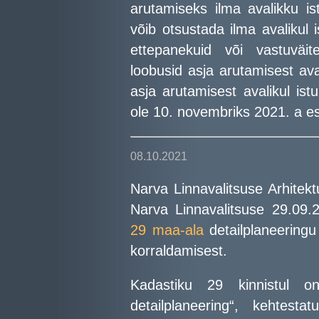
arutamiseks ilma avalikku is
võib otsustada ilma avalikul i
ettepanekuid või vastuväit
loobusid asja arutamisest ava
asja arutamisest avalikul ist
ole 10. novembriks 2021. a es
08.10.2021
Narva Linnavalitsuse Arhitekt
Narva Linnavalitsuse 29.09
29 maa-ala
detailplaneeringu
korraldamisest.
Kadastiku 29 kinnistul on 
detailplaneering“, kehtest