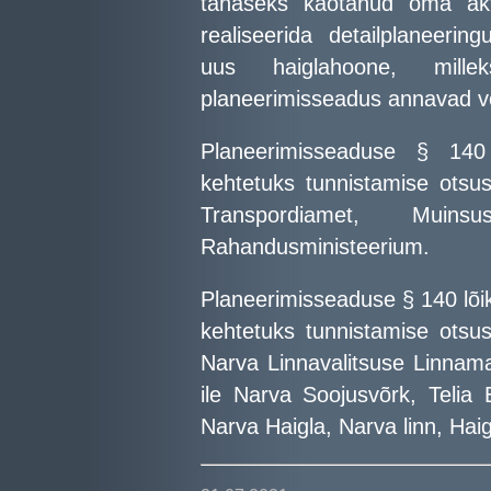
tänaseks kaotanud oma akt
realiseerida detailplaneeri
uus haiglahoone, mille
planeerimisseadus annavad v
Planeerimisseaduse § 140 
kehtetuks tunnistamise otsu
Transpordiamet, Muinsu
Rahandusministeerium.
Planeerimisseaduse § 140 lõik
kehtetuks tunnistamise otsu
Narva Linnavalitsuse Linnama
ile Narva Soojusvõrk, Telia 
Narva Haigla, Narva linn, Haig