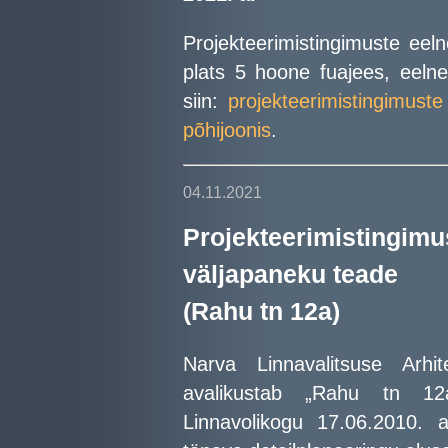
Projekteerimistingimuste eeln
plats 5 hoone fuajees, eelnev
siin:
projekteerimistingimuste
põhijoonis
.
04.11.2021
Projekteerimisti
väljapaneku teade
(Rahu tn 12a)
Narva Linnavalitsuse Arhit
avalikustab „Rahu tn 12
Linnavolikogu 17.06.2010.