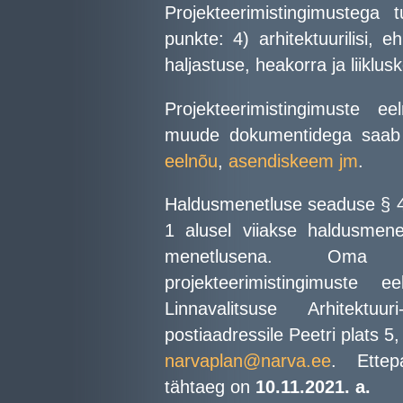
Projekteerimistingimustega
punkte: 4) arhitektuurilisi, e
haljastuse, heakorra ja liiklu
Projekteerimistingimuste e
muude dokumentidega saab 
eelnõu
,
asendiskeem jm
.
Haldusmenetluse seaduse § 46 
1 alusel viiakse haldusmene
menetlusena. Oma 
projekteerimistingimuste
Linnavalitsuse Arhitektu
postiaadressile Peetri plats 5
narvaplan@narva.ee
. Ettep
tähtaeg on
10.11.2021. a.