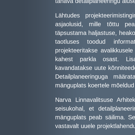
tänava detailplaneeringu aluse
Lähtudes projekteerimistin
asjaolusid, mille tõttu pea
täpsustama haljastuse, heakor
taotluses toodud inform
projekteeritakse avalikkusel
kahest parkla osast. Lisa
kavandatakse uute kõnniteede
Detailplaneeringuga määra
mänguplats koertele mõeldud 
Narva Linnavalitsuse Arhite
seisukohal, et detailplanee
mänguplats peab säilima. Sel
vastavalt uuele projektlahend