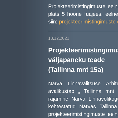
Projekteerimistingimuste eeln
plats 5 hoone fuajees, eelnev
siin:
projekteerimistingimuste
13.12.2021
Projekteerimisti
väljapaneku teade
(Tallinna mnt 15a)
Narva Linnavalitsuse Arhit
avalikustab „ Tallinna mnt
rajamine Narva Linnavoliko
kehtestatud Narvas Tallinna
projekteerimistingimuste eel