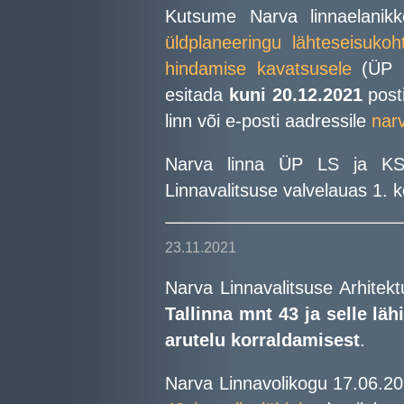
Kutsume Narva linnaelanik
üldplaneeringu lähteseisukoh
hindamise kavatsusele
(ÜP L
esitada
kuni 20.12.2021
posti
linn või e-posti aadressile
nar
Narva linna ÜP LS ja KS
Linnavalitsuse valvelauas 1. ko
23.11.2021
Narva Linnavalitsuse Arhitekt
Tallinna mnt 43 ja selle läh
arutelu korraldamisest
.
Narva Linnavolikogu 17.06.20