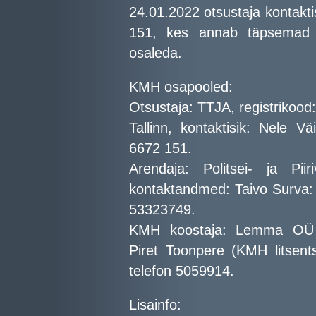
24.01.2022 otsustaja kontakti
151, kes annab täpsemad ju
osaleda.
KMH osapooled:
Otsustaja: TTJA, registrikoo
Tallinn, kontaktisik: Nele Vä
6672 151.
Arendaja: Politsei- ja Piir
kontaktandmed: Taivo Surva:
53323749.
KMH koostaja: Lemma OÜ (r
Piret Toonpere (KMH litsen
telefon 5059914.
Lisainfo: