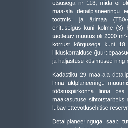
otsusega nr 118, mida ei ol
maa-ala detailplaneeringu
tootmis- ja ärimaa (T50/
ehitusõigus kuni kolme (3) 
taotletav muutus oli 2000 m²-l
korrust kõrgusega kuni 18 
liikluskorralduse (juurdepääs
ja haljastuse küsimused nin
Kadastiku 29 maa-ala detail
linna üldplaneeringu muutmi
tööstuspiirkonna linna osa
maakasutuse sihtotstarbeks ni
lubav ettevõtlusehitise rese
Detailplaneeringuga saab tu