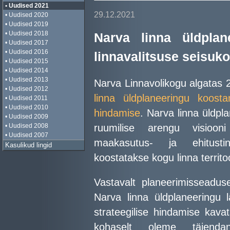
• Uudised 2021
29.12.2021
• Uudised 2020
• Uudised 2019
• Uudised 2018
Narva linna üldplan
• Uudised 2017
• Uudised 2016
linnavalitsuse seisuk
• Uudised 2015
• Uudised 2014
• Uudised 2013
Narva Linnavolikogu algatas 
• Uudised 2012
linna üldplaneeringu koost
• Uudised 2011
• Uudised 2010
hindamise
. Narva linna üldp
• Uudised 2009
ruumilise arengu visioo
• Uudised 2008
• Uudised 2007
maakasutus- ja ehitusti
Kasulikud lingid
koostatakse kogu linna territo
Vastavalt planeerimisseadu
Narva linna üldplaneeringu 
strateegilise hindamise kav
kohaselt oleme täienda