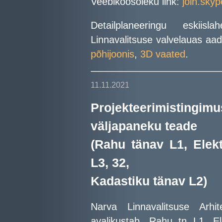
Veebikoosoleku link:
join.sk
Detailplaneeringu eskii
Linnavalitsuse valvelauas aadr
põhijoonis
,
3D vaated
.
11.11.2021
Projekteerimisti
väljapaneku teade
(Rahu tänav L1, Elek
L3, 32,
Kadastiku tänav L2)
Narva Linnavalitsuse Arhit
avalikustab „Rahu tn L1, E