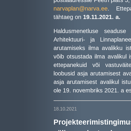
postiaadressile Peetri plats 5
narvaplan@narva.ee
. Ettep
tähtaeg on
19.11.2021. a.
Haldusmenetluse seaduse 
Arhitektuuri- ja Linnaplan
arutamiseks ilma avalikku is
võib otsustada ilma avalikul i
ettepanekuid või vastuväit
loobusid asja arutamisest ava
asja arutamisest avalikul ist
ole 19. novembriks 2021. a es
18.10.2021
Projekteerimisti