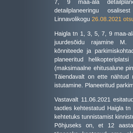
7, 9 maa-ala detailplane
detailplaneeringu osalise
Linnavolikogu
26.08.2021 ots
Haigla tn 1, 3, 5, 7, 9 maa-a
juurdesõidu rajamine M. 
kõnniteede ja parkimiskohta
planeeritud helikopteriplat
(maksimaalne ehitusalune pi
Täiendavalt on ette nähtud m
istutamine. Planeeritud parki
Vastavalt 11.06.2021 esitatu
taotles kehtestatud Haigla tn 
kehtetuks tunnistamist kinnist
Põhjuseks on, et 12 aast