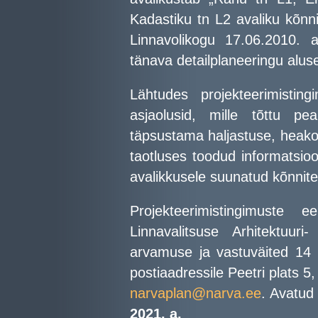
Kadastiku tn L2 avaliku kõnni
Linnavolikogu 17.06.2010.
tänava detailplaneeringu aluse
Lähtudes projekteerimistin
asjaolusid, mille tõttu pea
täpsustama haljastuse, heakor
taotluses toodud informatsio
avalikkusele suunatud kõnnit
Projekteerimistingimuste
Linnavalitsuse Arhitektuur
arvamuse ja vastuväited 14 
postiaadressile Peetri plats 5
narvaplan@narva.ee
. Avatud
2021. a.