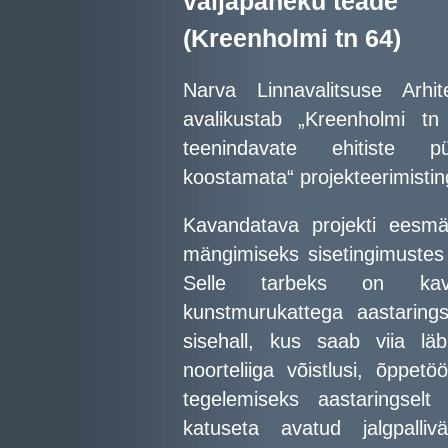
väljapaneku teade
(Kreenholmi tn 64)
Narva Linnavalitsuse Arhit
avalikustab „Kreenholmi tn
teenindavate ehitiste pü
koostamata“ projekteerimisti
Kavandatava projekti eesmär
mängimiseks sisetingimustes 
Selle tarbeks on kavas
kunstmurukattega aastarings
sisehall, kus saab viia läbi
noorteliiga võistlusi, õppet
tegelemiseks aastaringselt
katuseta avatud jalgpalliväl