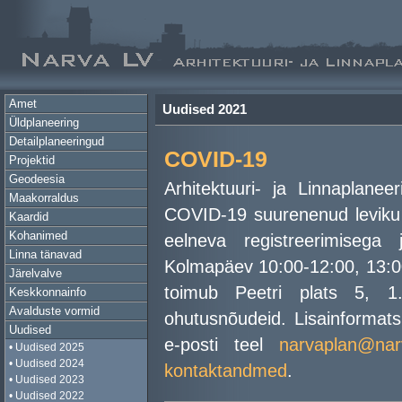
Amet
Uudised 2021
Üldplaneering
Detailplaneeringud
COVID-19
Projektid
Geodeesia
Arhitektuuri- ja Linnaplan
Maakorraldus
COVID-19 suurenenud leviku t
Kaardid
Kohanimed
eelneva registreerimisega 
Linna tänavad
Kolmapäev 10:00-12:00, 13:0
Järelvalve
toimub Peetri plats 5, 1. 
Keskkonnainfo
Avalduste vormid
ohutusnõudeid. Lisainformats
Uudised
e-posti teel
narvaplan@nar
• Uudised 2025
• Uudised 2024
kontaktandmed
.
• Uudised 2023
• Uudised 2022