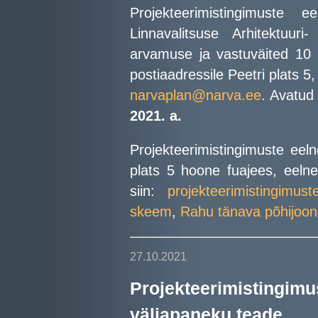
Projekteerimistingimuste
Linnavalitsuse Arhitektuur
arvamuse ja vastuväited 10 
postiaadressile Peetri plats 5
narvaplan@narva.ee
. Avatud
2021. a.
Projekteerimistingimuste eeln
plats 5 hoone fuajees, eelnev
siin:
projekteerimistingimus
skeem
,
Rahu tänava põhijoon
27.10.2021
Projekteerimisti
väljapaneku teade