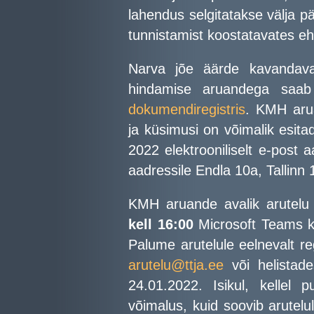
lahendus selgitatakse välja 
tunnistamist koostatavates eh
Narva jõe äärde kavandavat
hindamise aruandega saa
dokumendiregistris
. KMH arua
ja küsimusi on võimalik esitad
2022 elektrooniliselt e-post 
aadressile Endla 10a, Tallinn
KMH aruande avalik arutel
kell 16:00
Microsoft Teams k
Palume arutelule eelnevalt re
arutelu@ttja.ee
või helistade
24.01.2022. Isikul, kellel 
võimalus, kuid soovib arutelu