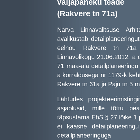
väljapaneku teade
(Rakvere tn 71a)
Narva Linnavalitsuse Arhit
avalikustab detailplaneeringu
eelnõu Rakvere tn 71a k
Linnavolikogu 21.06.2012. a 
71 maa-ala detailplaneeringu
a korraldusega nr 1179-k keh
Rakvere tn 61a ja Paju tn 5 m
Lähtudes projekteerimistin
asjaolusid, mille tõttu pea
täpsustama EhS § 27 lõike 1 p
ei kaasne detailplaneering
detailplaneeringug