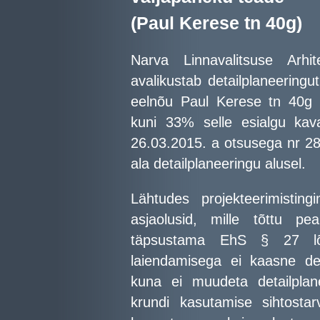
(Paul Kerese tn 40g)
Narva Linnavalitsuse Arhit
avalikustab detailplaneeringu
eelnõu Paul Kerese tn 40g 
kuni 33% selle esialgu kav
26.03.2015. a otsusega nr 2
ala detailplaneeringu alusel.
Lähtudes projekteerimistin
asjaolusid, mille tõttu pea
täpsustama EhS § 27 lõi
laiendamisega ei kaasne det
kuna ei muudeta detailplan
krundi kasutamise sihtosta