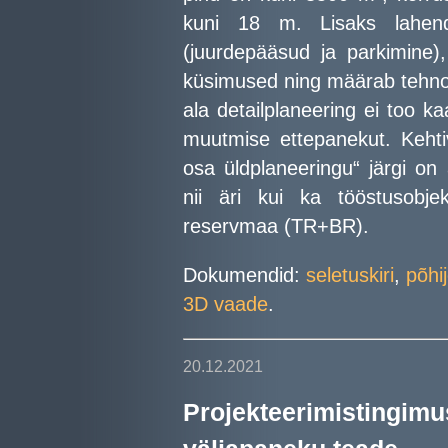
kuni 18 m. Lisaks lahendab
(juurdepääsud ja parkimine)
küsimused ning määrab tehn
ala detailplaneering ei too k
muutmise ettepanekut. Kehtiv
osa üldplaneeringu“ järgi on
nii äri kui ka tööstusobjek
reservmaa (TR+BR).
Dokumendid:
seletuskiri
,
põhi
3D vaade
.
20.12.2021
Projekteerimisti