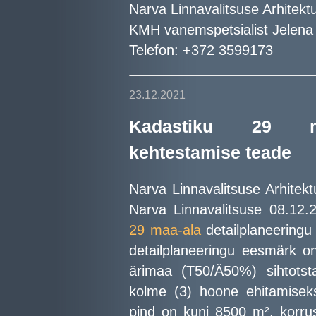
Narva Linnavalitsuse Arhitekt
KMH vanemspetsialist Jelena
Telefon: +372 3599173
23.12.2021
Kadastiku 29 maa
kehtestamise teade
Narva Linnavalitsuse Arhitekt
Narva Linnavalitsuse 08.12
29 maa-ala
detailplaneeringu
detailplaneeringu eesmärk o
ärimaa (T50/Ä50%) sihtotst
kolme (3) hoone ehitamiseks
pind on kuni 8500 m², korrus