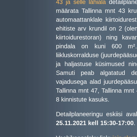
43 ja selle lähiala
detailplan
määrata Tallinna mnt 43 krun
automaattanklale kiirtoidure
ehitiste arv krundil on 2 (o
kiirtoidurestoran) ning kavan
pindala on kuni 600 m².
liikluskorralduse (juurdepääs
ja haljastuse küsimused n
Samuti peab algatatud det
vajadusega alad juurdepääsu
Tallinna mnt 47, Tallinna mnt
8 kinnistute kasuks.
Detailplaneeringu eskiisi ava
25.11.2021 kell 15:30-17:00
.