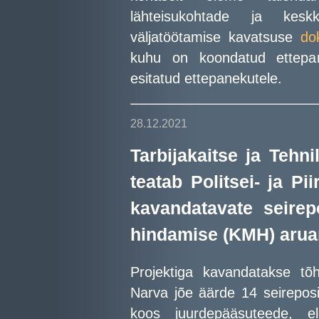
lähteisukohtade ja keskk
väljatöötamise kavatsuse
do
kuhu on koondatud ettepan
esitatud ettepanekutele.
28.12.2021
Tarbijakaitse ja Tehn
teatab Politsei- ja Pi
kavandatavate seire
hindamise (KMH) arua
Projektiga kavandatakse tõh
Narva jõe äärde 14 seireposit
koos juurdepääsuteede, e