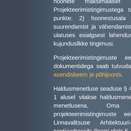
hoonete maksimaalset e
Projekteerimistingimustega
punkte: 2) hoonestusala t
suurendamist ja vähendamist
ulatuses esialgsest lahenduse
kujunduslikke tingimusi.
Projekteerimistingimuste
dokumentidega saab tutvuda
asendiskeem ja põhijoonis
.
Haldusmenetluse seaduse § 46 
1 alusel viiakse haldusmene
menetlusena. Oma 
projekteerimistingimuste
Linnavalitsuse Arhitektu