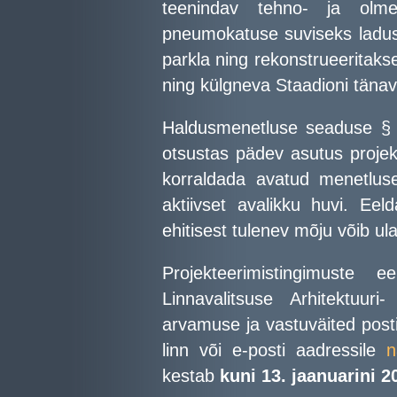
teenindav tehno- ja olmeh
pneumokatuse suviseks ladusta
parkla ning rekonstrueeritaks
ning külgneva Staadioni tänav
Haldusmenetluse seaduse § 4
otsustas pädev asutus proje
korraldada avatud menetluse
aktiivset avalikku huvi. Eel
ehitisest tulenev mõju võib ul
Projekteerimistingimuste
Linnavalitsuse Arhitektuur
arvamuse ja vastuväited posti
linn või e-posti aadressile
n
kestab
kuni 13. jaanuarini 2