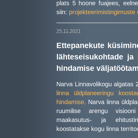
plats 5 hoone fuajees, eelnev
siin:
projekteerimistingimuste
25.11.2021
Ettepanekute küsimin
lähteseisukohtade ja
hindamise väljatööta
Narva Linnavolikogu algatas 
linna üldplaneeringu koost
hindamise
. Narva linna üldp
ruumilise arengu visioo
maakasutus- ja ehitusti
koostatakse kogu linna territo