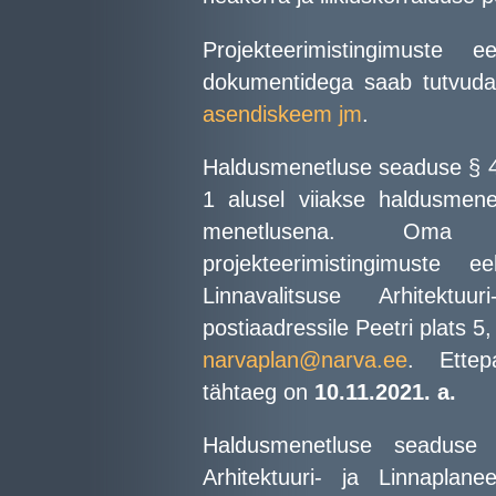
Projekteerimistingimuste
dokumentidega saab tutvuda
asendiskeem jm
.
Haldusmenetluse seaduse § 46 
1 alusel viiakse haldusmene
menetlusena. Oma 
projekteerimistingimuste
Linnavalitsuse Arhitektu
postiaadressile Peetri plats 5
narvaplan@narva.ee
. Ettep
tähtaeg on
10.11.2021. a.
Haldusmenetluse seaduse 
Arhitektuuri- ja Linnaplan